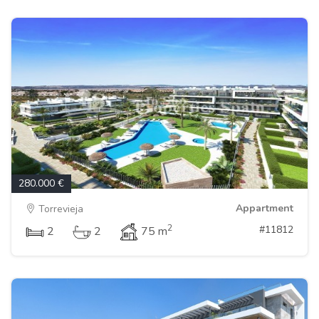
280.000 €
Appartment
Torrevieja
2
#11812
2
2
75 m