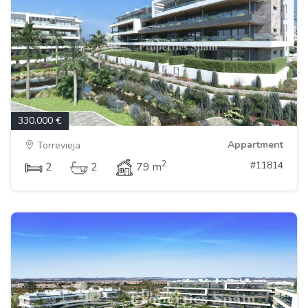
330.000 €
Appartment
Torrevieja
2
#11814
2
2
79 m