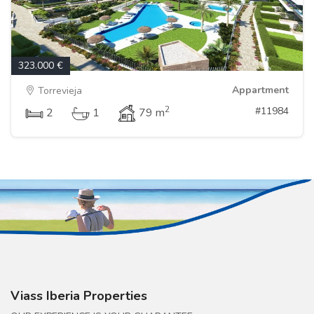
323.000 €
Appartment
Torrevieja
2
#11984
2
1
79 m
Viass Iberia Properties