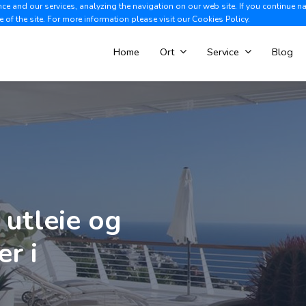
e and our services, analyzing the navigation on our web site. If you continue n
Albir +34 966 866 563
V
e of the site. For more information please visit our
Cookies Policy.
Home
Ort
Service
Blog
utleie og
r i