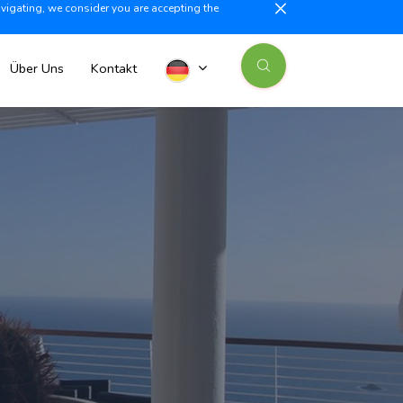
avigating, we consider you are accepting the
illajoyosa +34 603 500 700
info@iberiaproperty.com
News
Über Uns
Kontakt