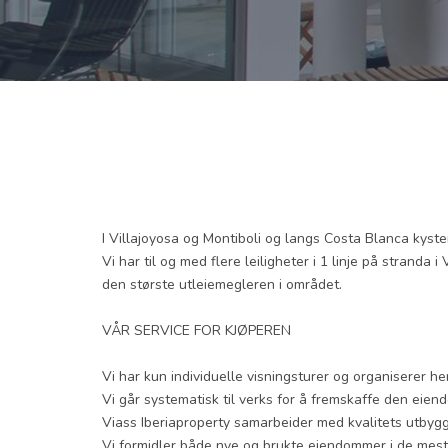
I Villajoyosa og Montiboli og langs Costa Blanca kysten 
Vi har til og med flere leiligheter i 1 linje på stranda 
den største utleiemegleren i området.
VÅR SERVICE FOR KJØPEREN
Vi har kun individuelle visningsturer og organiserer he
Vi går systematisk til verks for å fremskaffe den eien
Viass Iberiaproperty samarbeider med kvalitets utbyg
Vi formidler både nye og brukte eiendommer i de mest