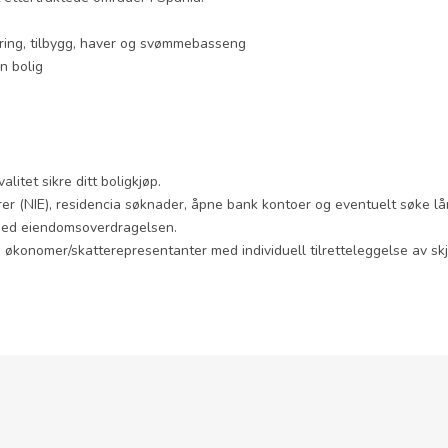
ring, tilbygg, haver og svømmebasseng
in bolig
itet sikre ditt boligkjøp.
rer (NIE), residencia søknader, åpne bank kontoer og eventuelt søke l
e med eiendomsoverdragelsen.
onomer/skatterepresentanter med individuell tilretteleggelse av skjøte