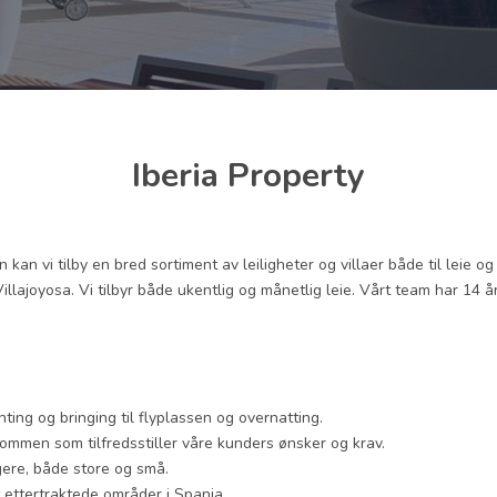
Iberia Property
kan vi tilby en bred sortiment av leiligheter og villaer både til leie og 
i Villajoyosa. Vi tilbyr både ukentlig og månetlig leie. Vårt team har 14 å
nting og bringing til flyplassen og overnatting.
dommen som tilfredsstiller våre kunders ønsker og krav.
gere, både store og små.
 ettertraktede områder i Spania.