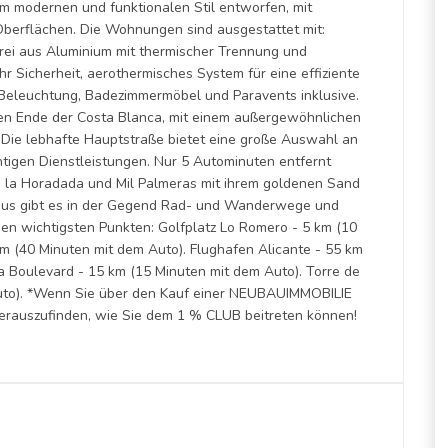
m modernen und funktionalen Stil entworfen, mit
Oberflächen. Die Wohnungen sind ausgestattet mit:
erei aus Aluminium mit thermischer Trennung und
r Sicherheit, aerothermisches System für eine effiziente
eleuchtung, Badezimmermöbel und Paravents inklusive.
chen Ende der Costa Blanca, mit einem außergewöhnlichen
 Die lebhafte Hauptstraße bietet eine große Auswahl an
tigen Dienstleistungen. Nur 5 Autominuten entfernt
de la Horadada und Mil Palmeras mit ihrem goldenen Sand
aus gibt es in der Gegend Rad- und Wanderwege und
den wichtigsten Punkten: Golfplatz Lo Romero - 5 km (10
km (40 Minuten mit dem Auto). Flughafen Alicante - 55 km
a Boulevard - 15 km (15 Minuten mit dem Auto). Torre de
Auto). *Wenn Sie über den Kauf einer NEUBAUIMMOBILIE
erauszufinden, wie Sie dem 1 % CLUB beitreten können!