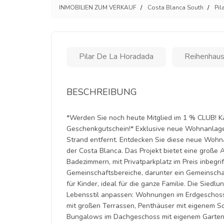
INMOBILIEN ZUM VERKAUF
Costa Blanca South
Pil
Pilar De La Horadada
Reihenhau
BESCHREIBUNG
*Werden Sie noch heute Mitglied im 1 % CLUB! Ka
Geschenkgutschein!* Exklusive neue Wohnanlage 
Strand entfernt. Entdecken Sie diese neue Wohnan
der Costa Blanca. Das Projekt bietet eine große
Badezimmern, mit Privatparkplatz im Preis inbegri
Gemeinschaftsbereiche, darunter ein Gemeinscha
für Kinder, ideal für die ganze Familie. Die Sied
Lebensstil anpassen: Wohnungen im Erdgeschoss
mit großen Terrassen, Penthäuser mit eigenem S
Bungalows im Dachgeschoss mit eigenem Garten 