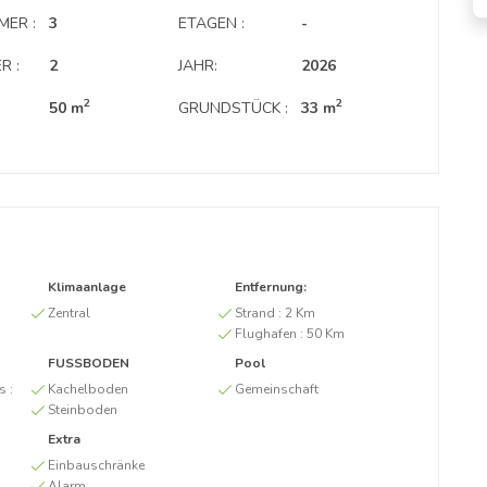
MER :
3
ETAGEN :
-
R :
2
JAHR:
2026
2
2
50 m
GRUNDSTÜCK :
33 m
Klimaanlage
Entfernung:
Zentral
Strand :
2 Km
Flughafen :
50 Km
FUSSBODEN
Pool
s :
Kachelboden
Gemeinschaft
Steinboden
Extra
Einbauschränke
Alarm