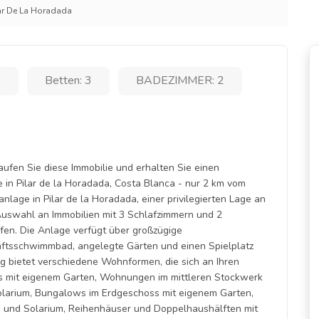
ar De La Horadada
s
Betten: 3
BADEZIMMER: 2
ufen Sie diese Immobilie und erhalten Sie einen
in Pilar de la Horadada, Costa Blanca - nur 2 km vom
lage in Pilar de la Horadada, einer privilegierten Lage an
 Auswahl an Immobilien mit 3 Schlafzimmern und 2
ffen. Die Anlage verfügt über großzügige
ftsschwimmbad, angelegte Gärten und einen Spielplatz
lung bietet verschiedene Wohnformen, die sich an Ihren
 mit eigenem Garten, Wohnungen im mittleren Stockwerk
olarium, Bungalows im Erdgeschoss mit eigenem Garten,
und Solarium, Reihenhäuser und Doppelhaushälften mit