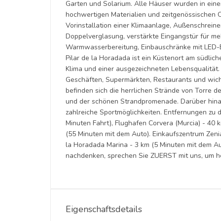
Garten und Solarium. Alle Häuser wurden in eine
hochwertigen Materialien und zeitgenössischen 
Vorinstallation einer Klimaanlage, Außenschrein
Doppelverglasung, verstärkte Eingangstür für meh
Warmwasserbereitung, Einbauschränke mit LED-B
Pilar de la Horadada ist ein Küstenort am südli
Klima und einer ausgezeichneten Lebensqualität.
Geschäften, Supermärkten, Restaurants und wich
befinden sich die herrlichen Strände von Torre 
und der schönen Strandpromenade. Darüber hin
zahlreiche Sportmöglichkeiten. Entfernungen zu 
Minuten Fahrt), Flughafen Corvera (Murcia) - 40 
(55 Minuten mit dem Auto). Einkaufszentrum Zeni
la Horadada Marina - 3 km (5 Minuten mit dem 
nachdenken, sprechen Sie ZUERST mit uns, um h
Eigenschaftsdetails