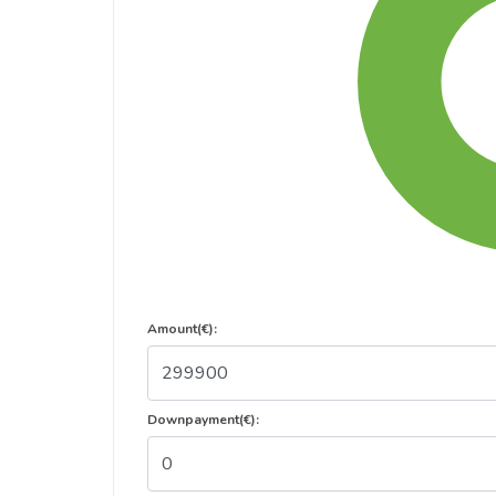
Amount(€):
Downpayment(€):