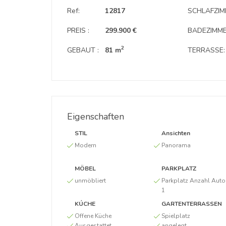
Ref:
12817
SCHLAFZIM
PREIS :
299.900 €
BADEZIMME
2
GEBAUT :
81 m
TERRASSE:
Eigenschaften
STIL
Ansichten
Modern
Panorama
MÖBEL
PARKPLATZ
unmöbliert
Parkplatz Anzahl Auto
1
KÚCHE
GARTENTERRASSEN
Offene Küche
Spielplatz
Ausgestattet
angelegt