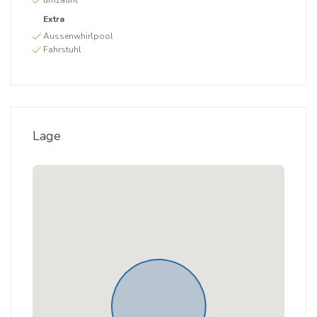
umzäunt
Extra
Aussenwhirlpool
Fahrstuhl
Lage