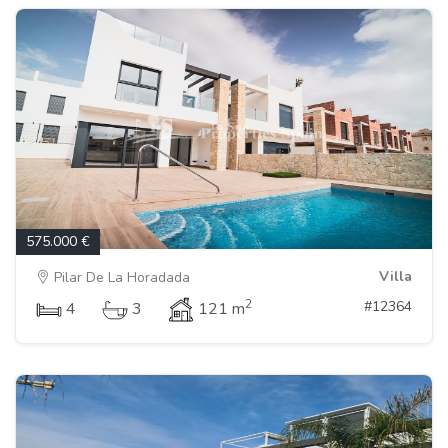
575.000 €
Villa
Pilar De La Horadada
2
#12364
4
3
121 m