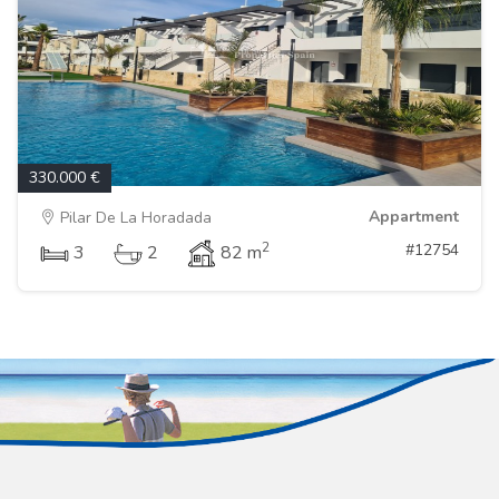
330.000 €
Appartment
Pilar De La Horadada
2
#12754
3
2
82 m