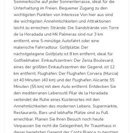
Sommerküche auf jeder Sonnenterrasse, ideal für die
Unterhaltung im Freien. Bequemer Zugang zu den
wichtigsten Punkten von Interesse Von hier aus sind
die wichtigsten Annehmlichkeiten und Attraktionen
leicht zu erreichen: Strände: Die Sandstrände von Torre
de la Horadada und Mil Palmeras sind nur 3 km
entfernt, eine 5-minütige Autofahrt oder eine
malerische Fahrradtour. Golfplätze: Der
nächstgelegene Golfplatz ist 8 km entfernt, ideal für
Golfliebhaber. Einkaufszentren: Der Zenia Boulevard,
eines der größten Einkaufszentren der Gegend, ist 12
km entfernt. Flughäfen: Der Flughafen Corvera (Murcia)
ist 40 Minuten (40 km) und der Flughafen Alicante 55
Minuten (55 km) mit dem Auto entfernt. Entdecken Sie
den mediterranen Lebensstil Pilar de la Horadada
verbindet die Ruhe eines Küstenortes mit den
Annehmlichkeiten des modernen Lebens. Supermärkte,
Restaurants, Bars und lebhafte Plätze sind zu Fuß
erreichbar. Planen Sie Ihren Besuch noch heute
Verpassen Sie nicht die Gelegenheit, Ihr Traumhaus in
dieser begehrten Gegend der Costa Blanca zu besitzen.