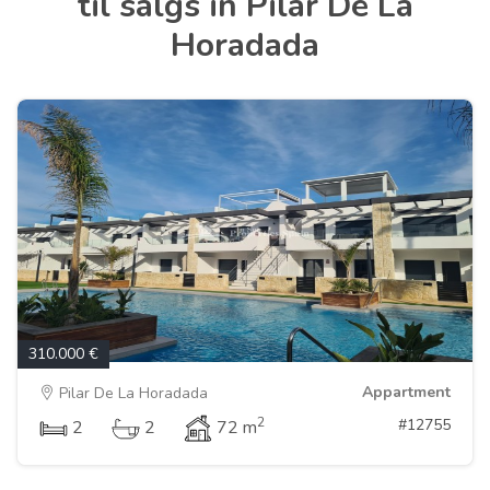
til salgs in Pilar De La
Horadada
310.000 €
Appartment
Pilar De La Horadada
2
#12755
2
2
72 m