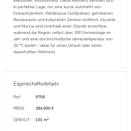
exklusives Wohnumfeld. Diese Residenz befindet sich
in perfekter Lage, nur eine kurze Autofahrt von
Einkaufszentren, Weltklasse-Golfplätzen, gehobenen
Restaurants und kulturellen Zentren entfernt. Alicante
und Murcia sind innerhalb einer Stunde erreichbar,
während die Region selbst über 300 Sonnentage im
Jahr und eine durchschnittliche Jahrestemperatur von
20 °C bietet – ideal für einen Urlaub oder einen
dauerhaften Wohnsitz.
Eigenschaftsdetails
Ref:
9758
PREIS :
284.000 €
2
GEBAUT :
101 m