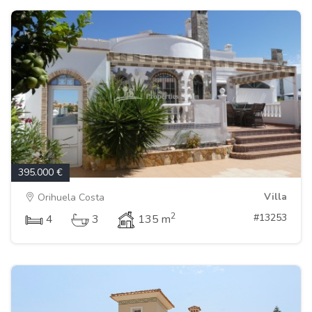
395.000 €
Villa
Orihuela Costa
2
#13253
4
3
135 m