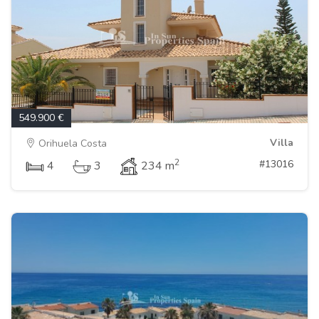
549.900 €
Villa
Orihuela Costa
2
#13016
4
3
234 m