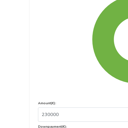
Amount(€):
Downpayment(€):