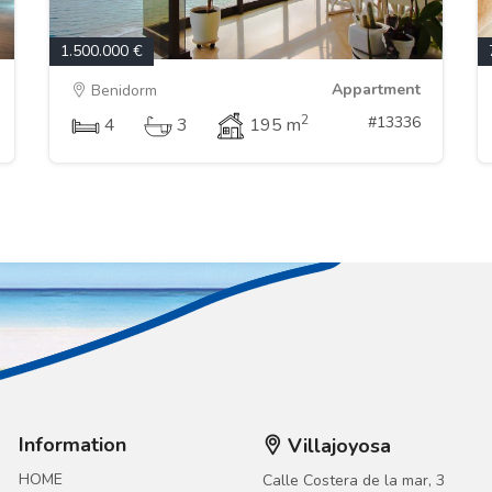
1.500.000 €
Appartment
Benidorm
2
#13336
4
3
195 m
Information
Villajoyosa
HOME
Calle Costera de la mar, 3