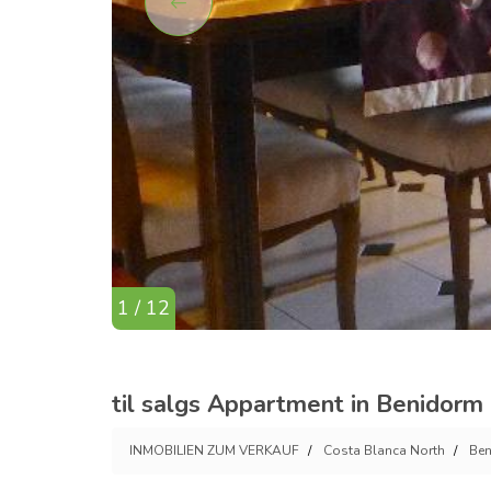
1 / 12
til salgs Appartment in Benidorm 
INMOBILIEN ZUM VERKAUF
Costa Blanca North
Be