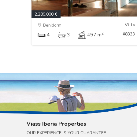
2.289.000 €
Villa
Benidorm
2
#8333
4
3
497 m
Viass Iberia Properties
OUR EXPERIENCE IS YOUR GUARANTEE