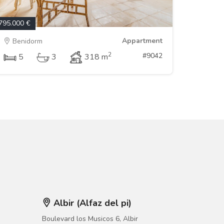
795.000 €
Appartment
Benidorm
2
#9042
5
3
318 m
Albir (Alfaz del pi)
Boulevard los Musicos 6, Albir