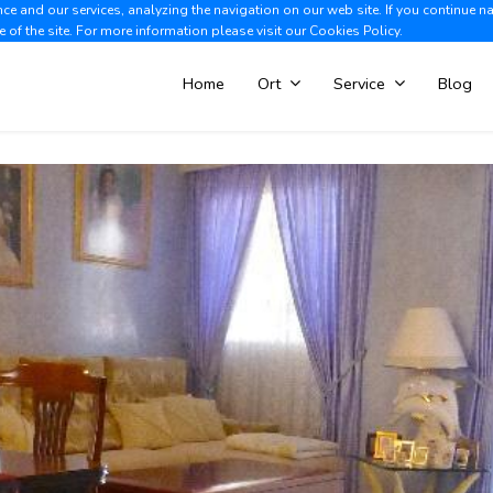
e and our services, analyzing the navigation on our web site. If you continue n
Albir +34 966 866 563
V
e of the site. For more information please visit our
Cookies Policy.
Home
Ort
Service
Blog