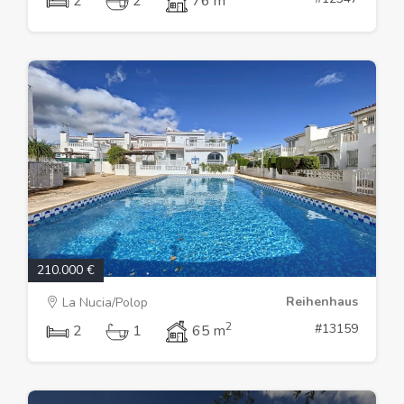
2
2
76 m
210.000 €
Reihenhaus
La Nucia/Polop
2
#13159
2
1
65 m