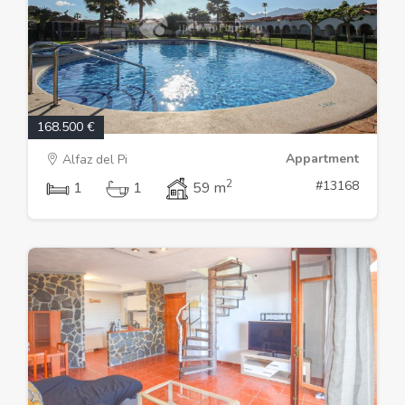
168.500 €
Appartment
Alfaz del Pi
2
#13168
1
1
59 m