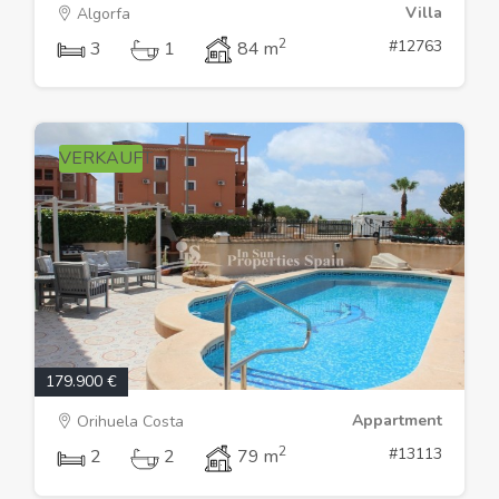
Villa
Algorfa
2
#12763
3
1
84 m
VERKAUFT
179.900 €
Appartment
Orihuela Costa
2
#13113
2
2
79 m