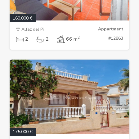
169.000 €
Appartment
Alfaz del Pi
2
#12863
2
2
66 m
175.000 €