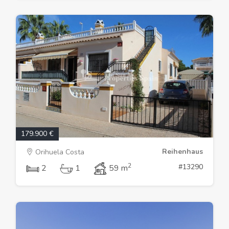
179.900 €
Reihenhaus
Orihuela Costa
2
#13290
2
1
59 m