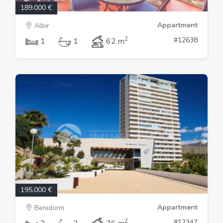
189.000 €
Appartment
Albir
2
#12638
1
1
62 m
195.000 €
Appartment
Benidorm
2
#12347