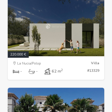
220.000 €
Villa
La Nucia/Polop
2
#13329
-
-
62 m