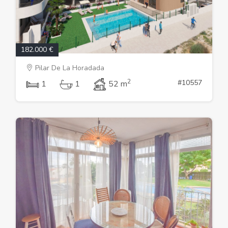
182.000 €
Pilar De La Horadada
2
#10557
1
1
52 m