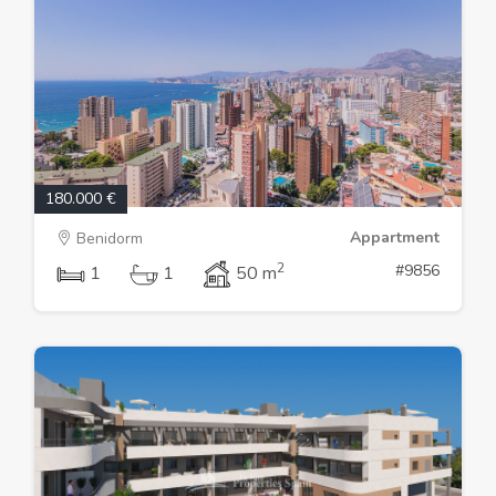
180.000 €
Appartment
Benidorm
2
#9856
1
1
50 m